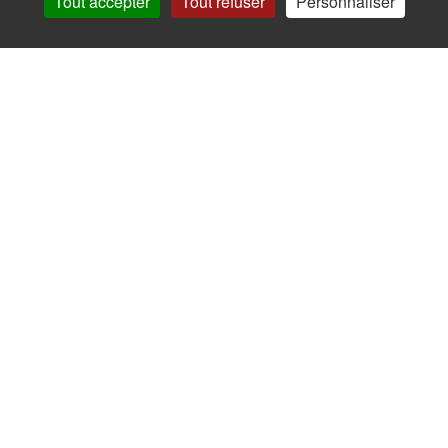
Tout accepter
Tout refuser
Personnaliser
Appelez nous
Facebook
Instagram
Ne ratez plus rien,
Abonnez-vous à notre newsletter
Je m’inscris
Pour votre santé, mangez au moins cinq fruits et légumes par jour.
www.mangerbouger.fr
Copyright © - 2026 GIE Chapeau de Paille
-
Mentions légales