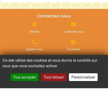
Contactez-nous
Adresse
Contactez nous
Appelez nous
Facebook
Ce site utilise des cookies et vous donne le contrôle sur
ceux que vous souhaitez activer
Instagram
Tout accepter
Tout refuser
Personnaliser
Ne ratez plus rien,
Abonnez-vous à notre newsletter