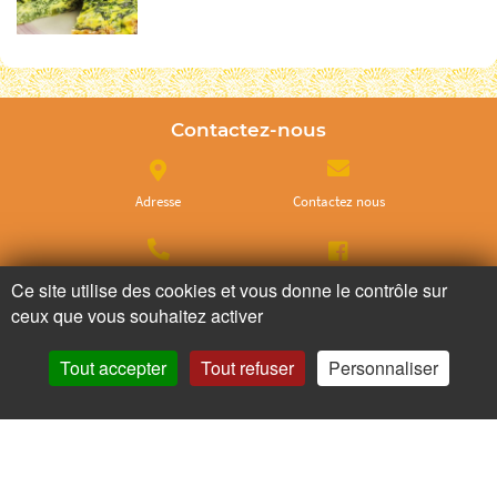
Contactez-nous
Adresse
Contactez nous
Appelez nous
Facebook
Ce site utilise des cookies et vous donne le contrôle sur
ceux que vous souhaitez activer
Instagram
Tout accepter
Tout refuser
Personnaliser
Ne ratez plus rien,
Abonnez-vous à notre newsletter