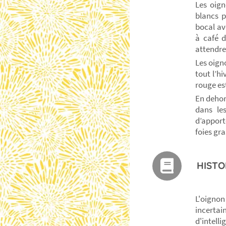
Les oign
blancs p
bocal av
à café d
attendre
Les oign
tout l’hi
rouge est
En dehor
dans le
d’apport
foies gra
HISTO
L'oignon
incertain
d'intell