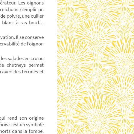
érateur. Les oignons
ornichons (remplir un
e poivre, une cuiller
re blanc à ras bord…
ation. Il se conserve
ervabilité de l’oignon
les salades en cru ou
 de chutneys permet
 avec des terrines et
qui rend son origine
inois s'est un symbole
 morts dans la tombe.