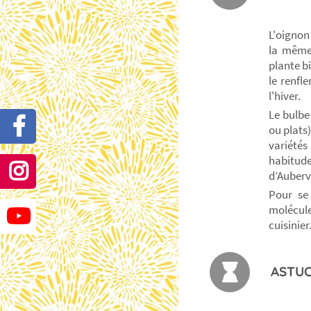
L'oignon
la même 
plante bi
le renfl
l'hiver.
Le bulbe
ou plats)
variété
habitud
d’Aubervi
Pour se 
molécule
cuisinier
ASTUC