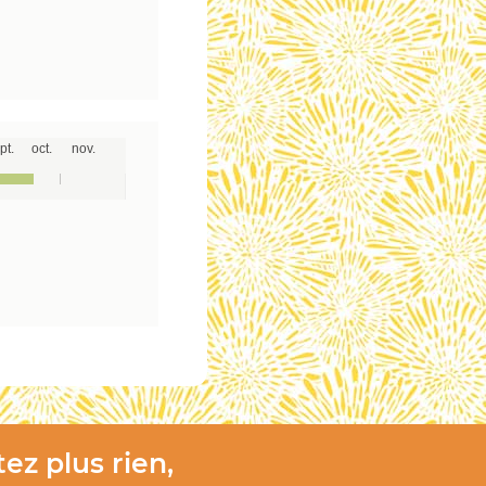
pt.
oct.
nov.
ez plus rien,