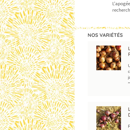
L'apogée
recherch
NOS VARIÉTÉS
U
c
j
p
p
l
p
d
c
r
o
F
c