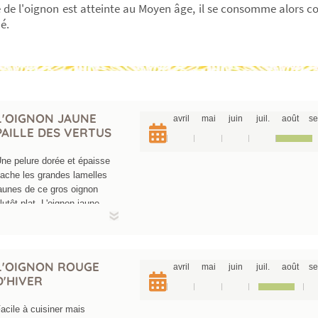
 de l'oignon est atteinte au Moyen âge, il se consomme alors 
é.
L'OIGNON JAUNE
avril
mai
juin
juil.
août
se
PAILLE DES VERTUS
ne pelure dorée et épaisse
ache les grandes lamelles
aunes de ce gros oignon
lutôt plat. L'oignon jaune
aille des vertus est à
'origine une variété cultivée
ar les maraîchers autour
'Aubervilliers. Aujourd'hui,
L'OIGNON ROUGE
avril
mai
juin
juil.
août
se
ette variété est une
D'HIVER
éférence quant aux qualités
rganoleptiques et de
acile à cuisiner mais
onservation. Ce condiment