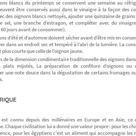
ons blancs du printemps se conservent une semaine au réfrig
euvent être conservés aussi dans le vinaigre à la façon des c
ec des oignons blancs nettoyés, ajouter une quinzaine de grains d
e sel, une branche d’estragon, et compléter avec du vinaig
 60 jours avant de consommer).
ons d’été et d’automne doivent sécher avant d’être mis en conserv
ver dans un endroit sec et tempéré à l’abri de la lumière. La cons
 plus courte que celle de l’oignon jaune.
s de la dimension condimentaire traditionnelle des oignons dans 
s plats mijotés, La préparation de confiture d’oignons ou
er une note douce dans la dégustation de certains fromages ou
s.
RIQUE
 est connu depuis des millénaires en Europe et en Asie, ce 
e. Chaque civilisation lui a donné une valeur propre : pour les ch
igence, pour les égyptiens c'est un aliment qui accompagne les