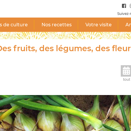
Suivez-
s de culture
Nos recettes
Votre visite
A
es fruits, des légumes, des fleur
tout