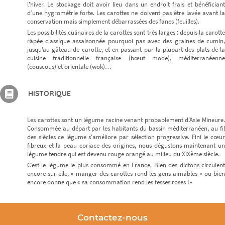
l'hiver. Le stockage doit avoir lieu dans un endroit frais et bénéficiant
d’une hygrométrie forte. Les carottes ne doivent pas être lavée avant la
conservation mais simplement débarrassées des fanes (feuilles).
Les possibilités culinaires de la carottes sont très larges : depuis la carotte
râpée classique assaisonnée pourquoi pas avec des graines de cumin,
jusqu’au gâteau de carotte, et en passant par la plupart des plats de la
cuisine traditionnelle française (bœuf mode), méditerranéenne
(couscous) et orientale (wok)…
HISTORIQUE
Les carottes sont un légume racine venant probablement d'Asie Mineure.
Consommée au départ par les habitants du bassin méditerranéen, au fil
des siècles ce légume s'améliore par sélection progressive. Fini le cœur
fibreux et la peau coriace des origines, nous dégustons maintenant un
légume tendre qui est devenu rouge orangé au milieu du XIXème siècle.
C’est le légume le plus consommé en France. Bien des dictons circulent
encore sur elle, « manger des carottes rend les gens aimables » ou bien
encore donne que « sa consommation rend les fesses roses !»
Contactez-nous