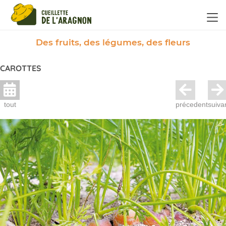
Panneau de gestion des cookies
Des fruits, des légumes, des fleurs
CAROTTES
tout
précedent
suiva