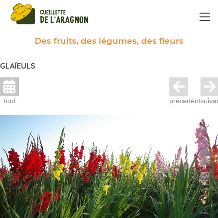
Panneau de gestion des cookies
Des fruits, des légumes, des fleurs
GLAÏEULS
tout
précedent
suiva